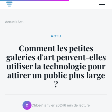
Accueil
›
Actu
ACTU
Comment les petites
galeries d'art peuvent-elles
utiliser la technologie pour
attirer un public plus large
?
Chloé
7 janvier 2024
6 min de lecture
C